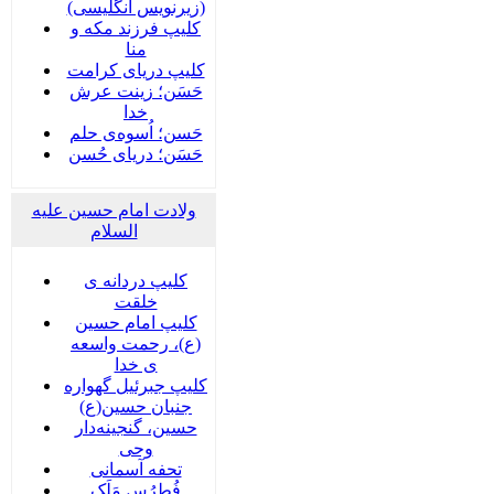
(زیرنویس انگلیسی)
کلیپ فرزند مکه و
منا
کلیپ دریای کرامت
حَسَن؛ زینت عرش
خدا
حَسن؛ اُسوه‌ی حلم
حَسَن؛ دریای حُسن
ولادت امام حسین علیه
السلام
کلیپ دردانه ی
خلقت
کلیپ امام حسین
(ع)، رحمت واسعه
ی خدا
کلیپ جبرئیل گهواره
جنبان حسین(ع)
حسین، گنجینه‌دار
وحی
تحفه آسمانی
فُطرُسِ مَلَک