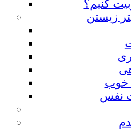
بیت کنیم؟
تر زیستن
ت
ری
هی
 خوب
 نفس
دم