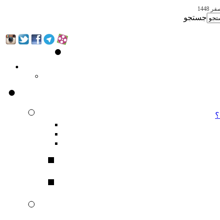
جستجو
؟