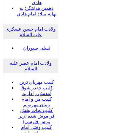
هادی
دهمین هدایتگر؛ به
بهانه میلاد امام هادی
ولادت امام حسن عسکری
علیه السلام
تسلی صبوران
ولادت امام عصر علیه
السلام
کلیپ مهربان ترین
کلیپ چقدر شوق
آمدنش را داریم
کلیپ من و امام
زمان مهربونم
کلیپ نجات بخش
فراموش شده (زیر
نویس فارسی)
کلیپ وقتی امام
زمان بیاید ...