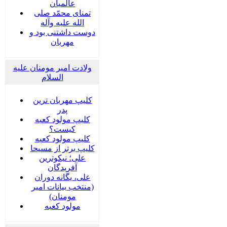
عالمیان
تمنای محمّد صلی
الله علیه وآله
دوست داشتنی بود و
مهربان
ولادت امیر مومنان علیه
السلام
کلیپ مهربان ترین
پدر
کلیپ مولود کعبه
کیست؟
کلیپ مولود کعبه
کلیپ برتر از مسیحا
علی؛ نیکوترین
آفریدگان
علی، یگانه دوران
(منتخب بیانات امیر
مومنان)
مولود کعبه