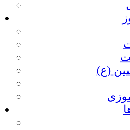
ز
ت
ت
ین (ع)
وزی
ا