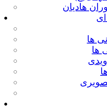
وران هادیان
ای
ی ها
 ها
ویدی
ا
صویری