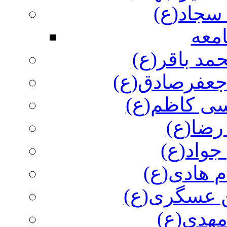
سجاد(ع)
معه
مد باقر(ع)
 جعفرصادق(ع)
سی کاظم(ع)
رضا(ع)
جواد(ع)
م هادی(ع)
 عسگری(ع)
مهدی(ع)