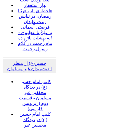
بهار استغفار
لحظه‌ی ناب «ربّنا»
رمضان، در نیایش
زینت عابدان
فرصتی آسمانی
«یا عَلِیُّ یا عَظِیم»،
به بهِشتَت بارَم ده!
ماه رحمت در کلام
رسول رحمت
حسین(ع) از منظر
اندیشمندان غیر مسلمان
کلیپ امام حسین
(ع) در دیدگاه
محققین غیر
مسلمان - قسمت
دوم (زیرنویس
فارسی)
کلیپ امام حسین
(ع) در دیدگاه
محققین غیر