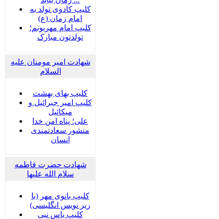
کلیپ کادوی تولد به
امام زمان (ع)
کلیپ امام مهربونم؛
تولدتون مبارک
شهادت امیر مومنان علیه
السلام
کلیپ بهای بهشت
کلیپ امیر جبرائیل و
میکائیل
علی؛ پناه امن خدا
منشور سعادتمندی
انسان
شهادت حضرت فاطمه
سلام الله علیها
کلیپ بانوی مهر (با
زیر نویس انگلیسی)
کلیپ یاس نبی