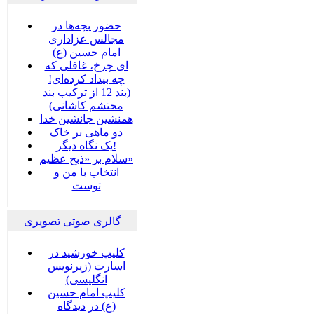
حضور بچه‌‌‌ها در
مجالس عزاداری
امام حسین (ع)
ای چرخ، غافلی که
چه بیداد کرده‌ای!
(بند 12 از ترکیب بند
محتشم کاشانی)
همنشین جانشین خدا
دو ماهی بر خاک
یک نگاه دیگر!
سلام بر «ذبح عظیم»
انتخاب با من و
توست
گالری صوتی تصویری
کلیپ خورشید در
اسارت (زیرنویس
انگلیسی)
کلیپ امام حسین
(ع) در دیدگاه