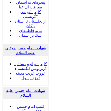
پنجره‌ای به آسمان
معرفت آل عبا
کلیپ "تو می
گریستی"
از نخلستان تا آستان
پاکان
تو فاطمه‌ای ...
اشک بر آسمان
شهادت امام حسن مجتبی
علیه السلام
کلیپ تنهاترین ستاره
(زیرنویس انگلیسی)
غروب غریب مدینه
مزد رسول!
شهادت امام حسین علیه
السلام
کلیپ امام حسین