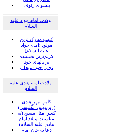
پیشوای رئوف
ولادت امام جواد علیه
السلام
کلیپ مبارک ترین
مولود (امام جواد
علیه السلام)
کریم‌ترین بخشنده
بر بالهای جود
تجلی جود سبحان
ولادت امام هادی علیه
السلام
کلیپ مهر هادی
(زیرنویس انگلیسی)
كسي مثل مسيح (به
مناسبت ميلاد امام
هادي عليه السلام)
دعا به جان امام