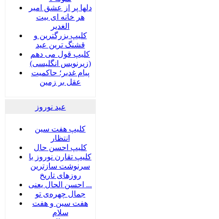
دلها پر از عشق امیر
هر خانه ای بیت
الغدیر
کلیپ بزرگترین و
قشنگ ترین عید
کلیپ قول می دهم
(زیرنویس انگلیسی)
پیام غدیر؛ حاکمیت
عقل بر زمین
عید نوروز
کلیپ هفت سین
انتظار
کلیپ احسن حال
کلیپ تقارن نوروز با
سرنوشت سازترین
روزهای تاریخ
احسن الحال یعنی ...
جمال چهره‌ی تو
هفت سين و هفت
سلام