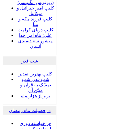
(زیرنویس انگلیسی)
کلیپ امیر جبرائیل و
میکائیل
کلیپ فرزند مکه و
منا
کلیپ دریای کرامت
علی؛ پناه امن خدا
منشور سعادتمندی
انسان
شب قدر
کلیپ بهترین تقدیر
شب قدر، شب
تمسّک به قرآن و
مبیّن آن
برتر از هزار ماه
در فضیلت ماه رمضان
هر خواسته دوری
اینجا نزدیک است