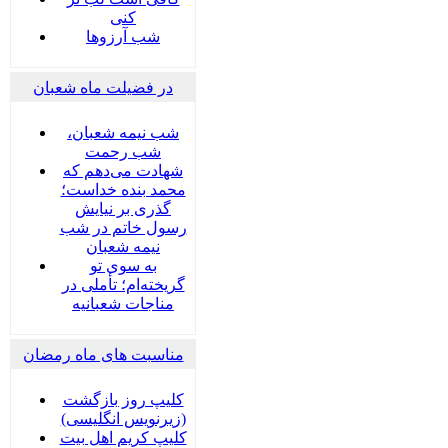
کنی
شب آرزوها
در فضیلت ماه شعبان
شب نیمه شعبان،
شب رحمت
شهادت می‌دهم که
محمد بنده خداست؛
گذری بر نیایش
رسول خاتم در شب
نیمه شعبان
به سوی تو
گریخته‌ام؛ تأملی در
مناجات شعبانیه
مناسبت های ماه رمضان
کلیپ روز بازگشت
(زیرنویس انگلیسی)
کلیپ کریم اهل بیت