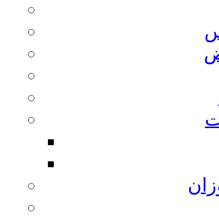
س
ض
ت
زان