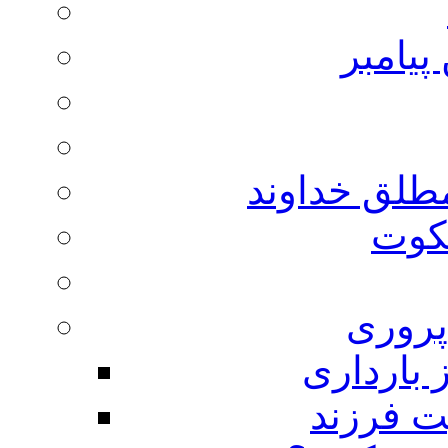
پیامبر
مطلق خداوند
لکوت
روری
 بارداری
ت فرزند