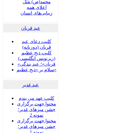
محمد(ص) مَثَل
اعلای همه
زیبایی‌های انسان
عید قربان
کلیپ دعای عید
قربان (دوزبانه)
کلیپ ذبح عظیم
(زیرنویس انگلیسی)
«قربان»؛ عید بندگی
سلام بر «ذبح عظیم»
عید غدير
کلیپ عهد می بندم
محتوا جهت برگزاری
جشن میزهای غدیر؛
نمونه 2
محتوا جهت برگزاری
جشن میزهای غدیر؛
نمونه 1