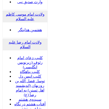
وارث صدیق نبی
ولادت امام موسی کاظم
علیه السلام
هفتمین هدایتگر
ولادت امام رضا علیه
السلام
کلیپ دعای امام
رئوف (زیرنویس
انگلیسی)
کلیپ پناهگاه
کلیپ انیس دل
توسل فضل الله بن
روزبهان (اندیشمند
اهل تسنن) به امام
رضا (ع)
سپیده‌ی هشتم
آفتاب هشتم در نگاه
شاعر زرتشتی