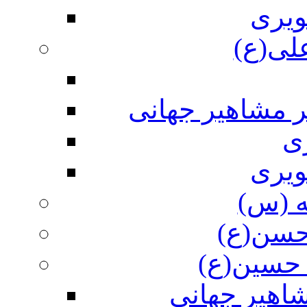
ویری
علی(ع)
ر مشاهیر جهانی
ی
ویری
ه (س)
 حسن(ع)
 حسین(ع)
اهیر جهانی