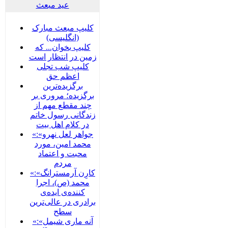
عید مبعث
کلیپ مبعث مبارک
(انگلیسی)
کلیپ بخوان... که
زمین در انتظار است
کلیپ شب تجلی
اعظم حق
برگزیده‌ترین
برگزیده؛ مروری بر
چند مقطع مهم از
زندگانی رسول خاتم
در کلام اهل بیت
«جواهر لعل نهرو»:
محمد امین، مورد
محبت و اعتماد
مردم
«کارِن آرمسترانگ»:
محمد (ص)، اجرا
کننده‌ی ایده‌ی
برادری در عالی‌ترین
سطح
«آنه ماری شیمل»: