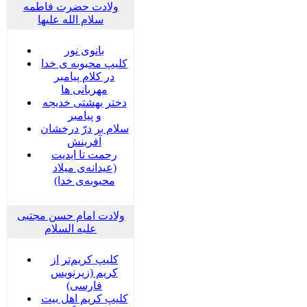
ولادت حضرت فاطمه
سلام الله علیها
بانوی نور
کلیپ محبوبه ی خدا
در کلام پیامبر
مهربانی ها
دختر بهشتی خدیجه
و پیامبر
سلام بر درّ درخشان
آفرینش
رحمت تا ابدیت
(عیدانه‌ی میلاد
محبوبه‌ی خدا)
ولادت امام حسن مجتبی
علیه السلام
کلیپ کریم‌تر از
کریم (زیرنویس
فارسی)
کلیپ کریم اهل بیت