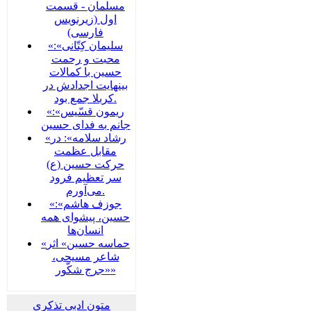
مسلمان - قسمت
اول (زیرنویس
فارسی)
«سلیمان کِتّانی»:
محبت و رحمت
حسین با کمالات
بینهایت اجدادش در
کربلا جمع بود.
«ریمون قسّیس»:
جانم به فدای حسین
«رشاد سلامه»: در
مقابل عظمت
حرکت حسین (ع)
سر تعظیم فرود
می‌آورم.
«جوزف هاشم»:
حسین، پیشوای همه
انسان‌ها
«حماسه حسین» اثر
شاعر مسیحی،
«جرج شکّور»
متون ادبی تذکری