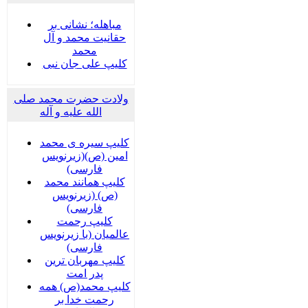
مباهله؛ نشانی بر
حقانیت محمد و آل
محمد
کلیپ علی جان نبی
ولادت حضرت محمد صلی
الله علیه و آله
کلیپ سیره ی محمد
امین (ص)(زیرنویس
فارسی)
کلیپ همانند محمد
(ص) (زیرنویس
فارسی)
کلیپ رحمت
عالمیان (با زیرنویس
فارسی)
کلیپ مهربان ترین
پدر امت
کلیپ محمد(ص) همه
رحمت خدا بر