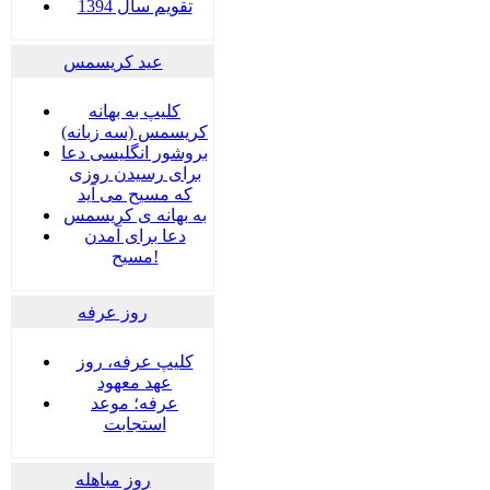
تقویم سال 1394
عید کریسمس
کلیپ به بهانه
کریسمس (سه زبانه)
بروشور انگلیسی دعا
برای رسیدن روزی
که مسیح می آید
به بهانه ی کریسمس
دعا برای آمدن
مسیح!
روز عرفه
کلیپ عرفه، روز
عهد معهود
عرفه؛ موعد
استجابت
روز مباهله