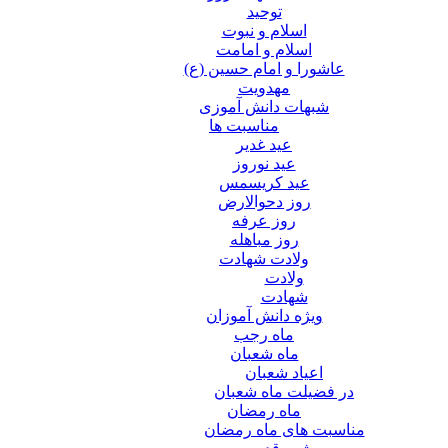
توحید
اسلام و نبوت
اسلام و امامت
عاشورا و امام حسین (ع)
مهدویت
شبهات دانش آموزی
مناسبت ها
عید غدير
عید نوروز
عید کریسمس
روز دحوالارض
روز عرفه
روز مباهله
ولادت شهادت
ولادت
شهادت
ویژه دانش آموزان
ماه رجب
ماه شعبان
اعیاد شعبان
در فضیلت ماه شعبان
ماه رمضان
مناسبت های ماه رمضان