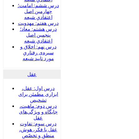
درس ششم: امامت؛
چهارمین اصل
اعتقادیِ شیعه
درس هفتم: مهدویت
درس هشتم: معاد؛
پنجمین اصل
اعتقادیِ شیعه
درس نهم: اخلاق و
سیره‌ی رفتاریِ
مورد تایید شیعه
عقل
درس اول: عقل،
ابزاری مطمئن برای
تشخیص
درس دوم: ماهیت،
جایگاه و ویژگی‌های
عقل
درس سوم: تفاوت
عقل با فکر، هوش،
منطق و تخصّص