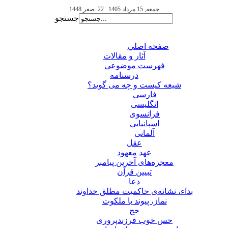
جمعه, 15 مرداد 1405
22. صفر 1448
جستجو
صفحه اصلي
آثار و مقالات
فهرست موضوعی
درسنامه
شیعه کیست و چه می گوید؟
فارسی
انگلیسی
فرانسوی
اسپانیایی
آلمانی
عقل
عهد معهود
معجزه‌های آخرین پیامبر
تبيين قرآن
دعا
بداء، نشانه‌ی حاکمیت مطلق خداوند
نماز، پیوند با ملکوت
حج
حس خوب فرزندپروری