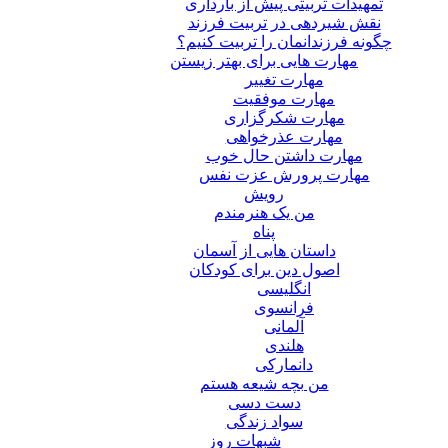
تمهیدات تربیتی پیش از بارداری
نقش شیردهی در تربیت فرزند
چگونه فرزندانمان را تربیت کنیم؟
مهارت هایی برای بهتر زیستن
مهارت تغییر
مهارت موفقیت
مهارت شکرگزاری
مهارت عذرخواهی
مهارت داشتن حال خوب
مهارت پرورش عزت نفس
رویش
من یک هنرمندم
پناه
داستان هایی از آسمان
اصول دین برای کودکان
انگلیسی
فرانسوی
آلمانی
هلندی
دانمارکی
من بچه شیعه هستم
دست دسی
سواد زندگی
شبهات روز