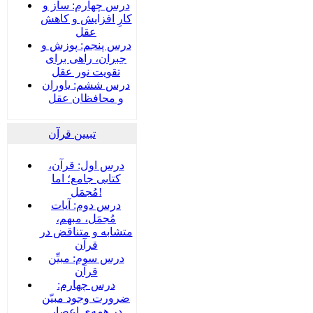
درس چهارم: ساز و
کارِ افزایش و کاهش
عقل
درس پنجم: پوزش و
جبران، راهی برای
تقویت نور عقل
درس ششم: یاوران
و محافظان عقل
تبیین قرآن
درس اول: قرآن،
کتابی جامع؛ اما
مُجمَل!
درس دوم: آیات
مُجمَل، مبهم،
متشابه و متناقض در
قرآن
درس سوم: مبیِّن
قرآن
درس چهارم:
ضرورت وجود مبیّن
در همه‌ی اعصار