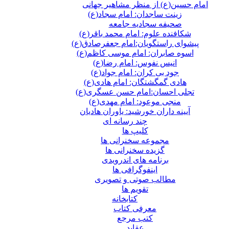
امام حسین(ع) از منظر مشاهیر جهانی
زینت ساجدان: امام سجاد(ع)
صحیفه سجادیه جامعه
شکافنده علوم: امام محمد باقر(ع)
پیشوای راستگویان:امام جعفرصادق(ع)
اسوه صابران: امام موسی کاظم(ع)
انیس نفوس: امام رضا(ع)
جود بی کران: امام جواد(ع)
هادی گمگشتگان: امام هادی(ع)
تجلی احسان:امام حسن عسگری(ع)
منجی موعود: امام مهدی(ع)
آیینه داران خورشید: یاوران هادیان
چند رسانه ای
کلیپ ها
مجموعه سخنرانی ها
گزیده سخنرانی ها
برنامه های اندرویدی
اینفوگرافی ها
مطالب صوتی و تصویری
تقویم ها
كتابخانه
معرفی کتاب
کتب مرجع
عقاید