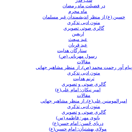
شب قدر
در فضیلت ماه رمضان
ماه محرم
حسین (ع) از منظر اندیشمندان غیر مسلمان
متون ادبی تذکری
گالری صوتی تصویری
اربعین
عید مبعث
عید قربان
ستارگان هدایت
رسول مهربانی (ص)
مقالات
پیام آور رحمت محمد (ص)، از منظر مشاهیر جهانی
متون ادبی تذکری
ترنم هدایت
گالری صوتی و تصویری
امیر نیکان: امام علی(ع)
مقالات
امیرالمومنین علی(ع)، از منظر مشاهیر جهانی
متون ادبی تذکری
گالری صوتی و تصویری
بانوی مهر: فاطمه (س)
دریای حُسن: امام حسن(ع)
مولای بهشتیان: امام حسین(ع)