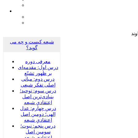
وند
شیعه کیست و چه می
گوید؟
معرفی دوره
درس اول: مقدمه‌ای
بر ظهور تشیّع
درس دوم: مبانی
اصلی تفکر شیعی
درس سوم: توحید؛
بنیادی‌‌ترین اصل
اعتقادیِ شیعه
درس چهارم: عدل
الهی؛ دومین اصل
اعتقادیِ شیعه
درس پنجم: نبوت؛
سومین اصل
اعتقادیِ شیعه