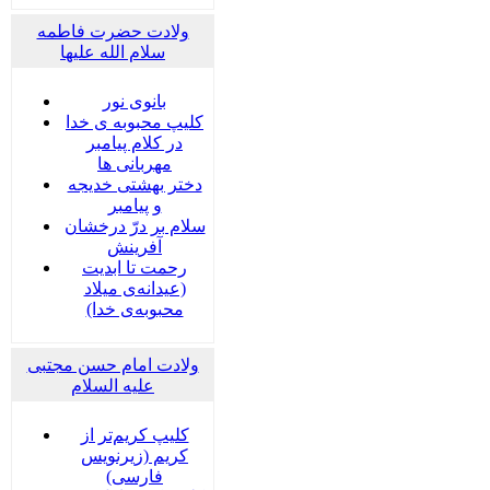
ولادت حضرت فاطمه
سلام الله علیها
بانوی نور
کلیپ محبوبه ی خدا
در کلام پیامبر
مهربانی ها
دختر بهشتی خدیجه
و پیامبر
سلام بر درّ درخشان
آفرینش
رحمت تا ابدیت
(عیدانه‌ی میلاد
محبوبه‌ی خدا)
ولادت امام حسن مجتبی
علیه السلام
کلیپ کریم‌تر از
کریم (زیرنویس
فارسی)