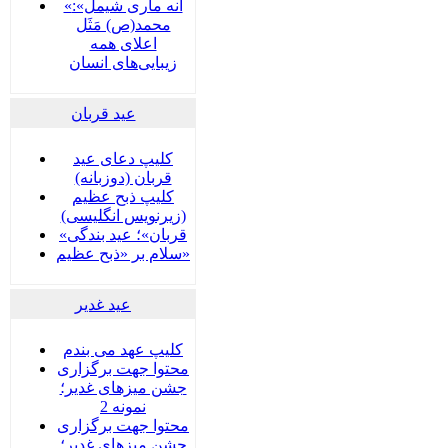
«آنه ماری شیمل»:
محمد(ص) مَثَل
اعلای همه
زیبایی‌های انسان
عید قربان
کلیپ دعای عید
قربان (دوزبانه)
کلیپ ذبح عظیم
(زیرنویس انگلیسی)
«قربان»؛ عید بندگی
سلام بر «ذبح عظیم»
عید غدير
کلیپ عهد می بندم
محتوا جهت برگزاری
جشن میزهای غدیر؛
نمونه 2
محتوا جهت برگزاری
جشن میزهای غدیر؛