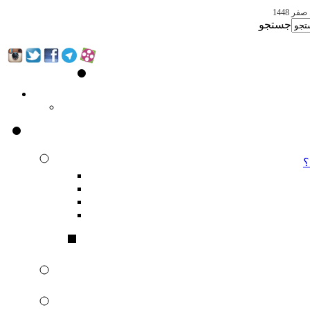
جستجو
؟