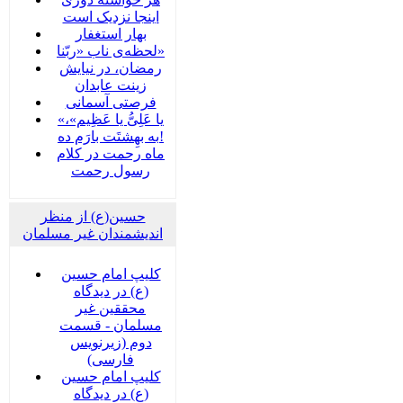
اینجا نزدیک است
بهار استغفار
لحظه‌ی ناب «ربّنا»
رمضان، در نیایش
زینت عابدان
فرصتی آسمانی
«یا عَلِیُّ یا عَظِیم»،
به بهِشتَت بارَم ده!
ماه رحمت در کلام
رسول رحمت
حسین(ع) از منظر
اندیشمندان غیر مسلمان
کلیپ امام حسین
(ع) در دیدگاه
محققین غیر
مسلمان - قسمت
دوم (زیرنویس
فارسی)
کلیپ امام حسین
(ع) در دیدگاه