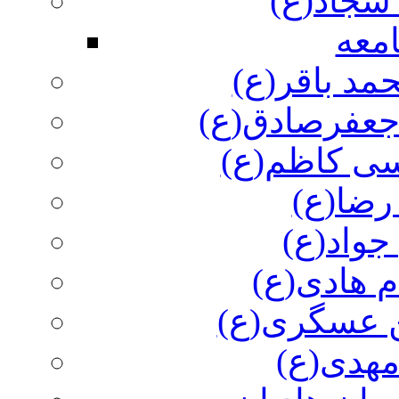
سجاد(ع)
معه
مد باقر(ع)
 جعفرصادق(ع)
سی کاظم(ع)
رضا(ع)
جواد(ع)
م هادی(ع)
 عسگری(ع)
مهدی(ع)