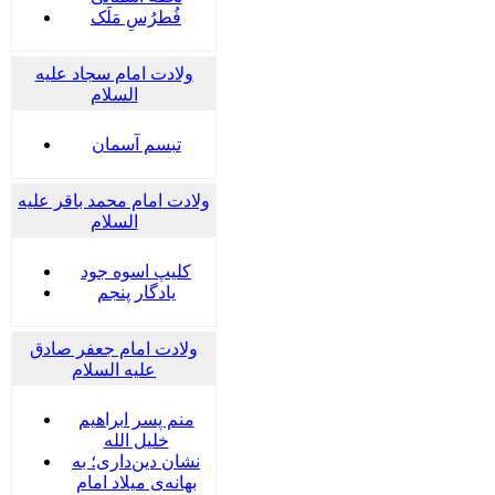
فُطرُسِ مَلَک
ولادت امام سجاد علیه
السلام
تبسم آسمان
ولادت امام محمد باقر علیه
السلام
کلیپ اسوه جود
یادگار پنجم
ولادت امام جعفر صادق
علیه السلام
منم پسر ابراهیم
خلیل الله
نشان دین‌داری؛ به
بهانه‌ی میلاد امام