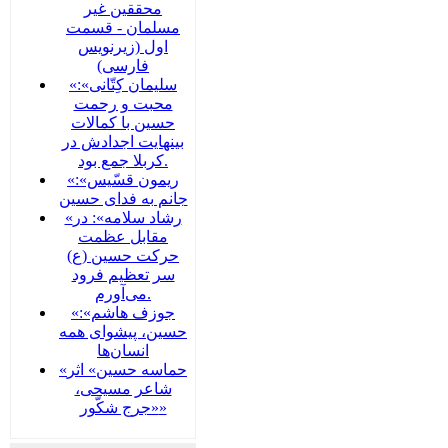
محققین غیر
مسلمان - قسمت
اول (زیرنویس
فارسی)
«سلیمان کِتّانی»:
محبت و رحمت
حسین با کمالات
بینهایت اجدادش در
کربلا جمع بود.
«ریمون قسّیس»:
جانم به فدای حسین
«رشاد سلامه»: در
مقابل عظمت
حرکت حسین (ع)
سر تعظیم فرود
می‌آورم.
«جوزف هاشم»:
حسین، پیشوای همه
انسان‌ها
«حماسه حسین» اثر
شاعر مسیحی،
«جرج شکّور»