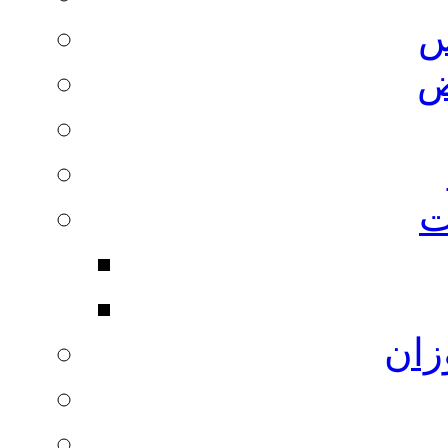
س
ض
ت
زان