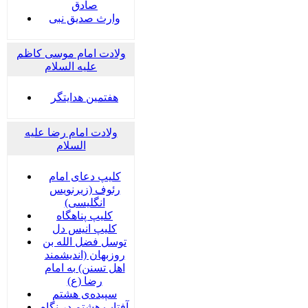
صادق
وارث صدیق نبی
ولادت امام موسی کاظم
علیه السلام
هفتمین هدایتگر
ولادت امام رضا علیه
السلام
کلیپ دعای امام
رئوف (زیرنویس
انگلیسی)
کلیپ پناهگاه
کلیپ انیس دل
توسل فضل الله بن
روزبهان (اندیشمند
اهل تسنن) به امام
رضا (ع)
سپیده‌ی هشتم
آفتاب هشتم در نگاه