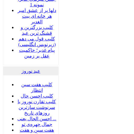
نمونه 1
دلها پر از عشق امیر
هر خانه ای بیت
الغدیر
کلیپ بزرگترین و
قشنگ ترین عید
کلیپ قول می دهم
(زیرنویس انگلیسی)
پیام غدیر؛ حاکمیت
عقل بر زمین
عید نوروز
کلیپ هفت سین
انتظار
کلیپ احسن حال
کلیپ تقارن نوروز با
سرنوشت سازترین
روزهای تاریخ
احسن الحال یعنی ...
جمال چهره‌ی تو
هفت سين و هفت