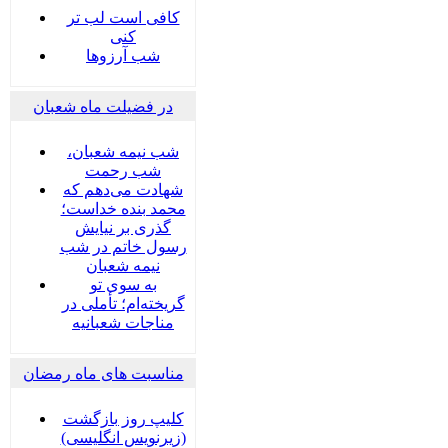
کافی است لب تر
کنی
شب آرزوها
در فضیلت ماه شعبان
شب نیمه شعبان،
شب رحمت
شهادت می‌دهم که
محمد بنده خداست؛
گذری بر نیایش
رسول خاتم در شب
نیمه شعبان
به سوی تو
گریخته‌ام؛ تأملی در
مناجات شعبانیه
مناسبت های ماه رمضان
کلیپ روز بازگشت
(زیرنویس انگلیسی)