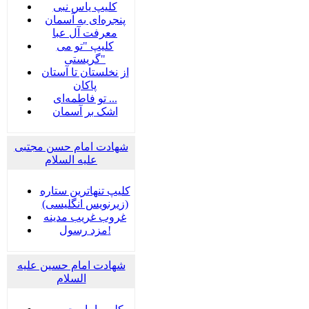
کلیپ یاس نبی
پنجره‌ای به آسمان
معرفت آل عبا
کلیپ "تو می
گریستی"
از نخلستان تا آستان
پاکان
تو فاطمه‌ای ...
اشک بر آسمان
شهادت امام حسن مجتبی
علیه السلام
کلیپ تنهاترین ستاره
(زیرنویس انگلیسی)
غروب غریب مدینه
مزد رسول!
شهادت امام حسین علیه
السلام