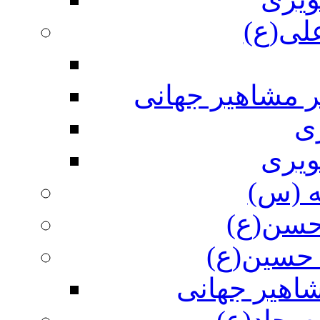
علی(ع)
ر مشاهیر جهانی
ی
ویری
ه (س)
 حسن(ع)
 حسین(ع)
اهیر جهانی