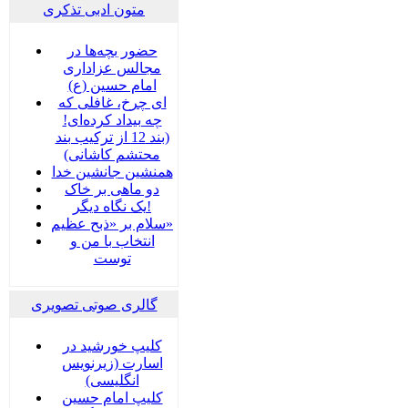
متون ادبی تذکری
حضور بچه‌‌‌ها در
مجالس عزاداری
امام حسین (ع)
ای چرخ، غافلی که
چه بیداد کرده‌ای!
(بند 12 از ترکیب بند
محتشم کاشانی)
همنشین جانشین خدا
دو ماهی بر خاک
یک نگاه دیگر!
سلام بر «ذبح عظیم»
انتخاب با من و
توست
گالری صوتی تصویری
کلیپ خورشید در
اسارت (زیرنویس
انگلیسی)
کلیپ امام حسین