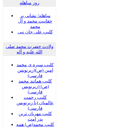
روز مباهله
مباهله؛ نشانی بر
حقانیت محمد و آل
محمد
کلیپ علی جان نبی
ولادت حضرت محمد صلی
الله علیه و آله
کلیپ سیره ی محمد
امین (ص)(زیرنویس
فارسی)
کلیپ همانند محمد
(ص) (زیرنویس
فارسی)
کلیپ رحمت
عالمیان (با زیرنویس
فارسی)
کلیپ مهربان ترین
پدر امت
کلیپ محمد(ص) همه