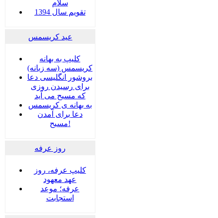
سلام
تقویم سال 1394
عید کریسمس
کلیپ به بهانه
کریسمس (سه زبانه)
بروشور انگلیسی دعا
برای رسیدن روزی
که مسیح می آید
به بهانه ی کریسمس
دعا برای آمدن
مسیح!
روز عرفه
کلیپ عرفه، روز
عهد معهود
عرفه؛ موعد
استجابت