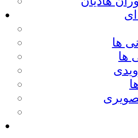
وران هادیان
ای
ی ها
 ها
ویدی
ا
صویری