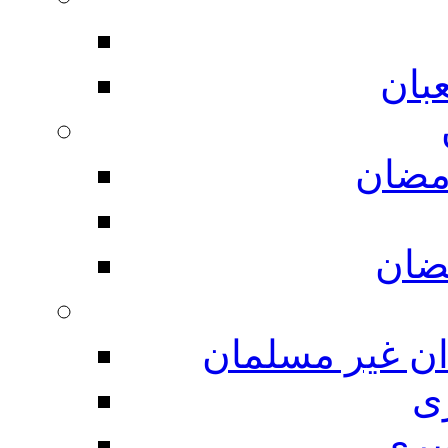
بان
مضان
ضان
ان غیر مسلمان
ی
یری