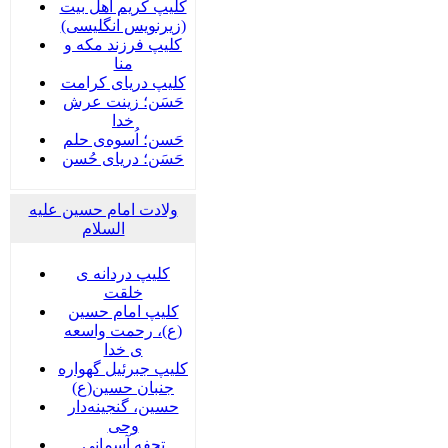
کلیپ کریم اهل بیت
(زیرنویس انگلیسی)
کلیپ فرزند مکه و
منا
کلیپ دریای کرامت
حَسَن؛ زینت عرش
خدا
حَسن؛ اُسوه‌ی حلم
حَسَن؛ دریای حُسن
ولادت امام حسین علیه
السلام
کلیپ دردانه ی
خلقت
کلیپ امام حسین
(ع)، رحمت واسعه
ی خدا
کلیپ جبرئیل گهواره
جنبان حسین(ع)
حسین، گنجینه‌دار
وحی
تحفه آسمانی