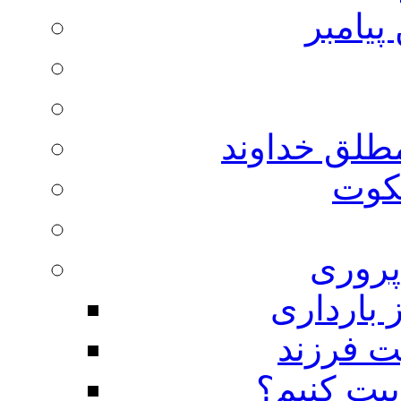
پیامبر
مطلق خداوند
لکوت
روری
 بارداری
ت فرزند
بیت کنیم؟