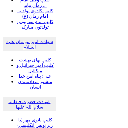
زمان بیاید ...
کلیپ کادوی تولد به
امام زمان (ع)
کلیپ امام مهربونم؛
تولدتون مبارک
شهادت امیر مومنان علیه
السلام
کلیپ بهای بهشت
کلیپ امیر جبرائیل و
میکائیل
علی؛ پناه امن خدا
منشور سعادتمندی
انسان
شهادت حضرت فاطمه
سلام الله علیها
کلیپ بانوی مهر (با
زیر نویس انگلیسی)