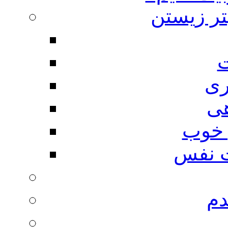
تر زیستن
ت
ری
هی
 خوب
 نفس
دم