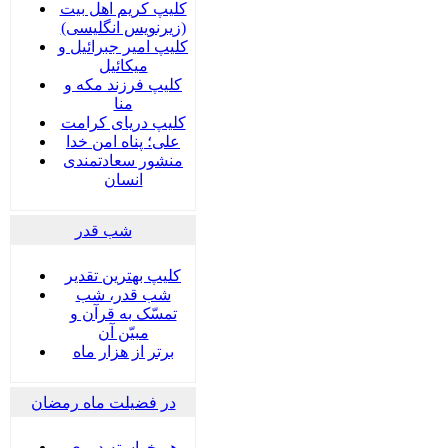
کلیپ کریم اهل بیت
(زیرنویس انگلیسی)
کلیپ امیر جبرائیل و
میکائیل
کلیپ فرزند مکه و
منا
کلیپ دریای کرامت
علی؛ پناه امن خدا
منشور سعادتمندی
انسان
شب قدر
کلیپ بهترین تقدیر
شب قدر، شب
تمسّک به قرآن و
مبیّن آن
برتر از هزار ماه
در فضیلت ماه رمضان
هر خواسته دوری