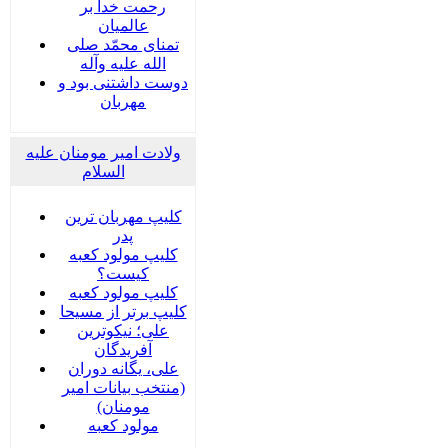
رحمت خدا بر
عالمیان
تمنای محمّد صلی
الله علیه وآله
دوست داشتنی بود و
مهربان
ولادت امیر مومنان علیه
السلام
کلیپ مهربان ترین
پدر
کلیپ مولود کعبه
کیست؟
کلیپ مولود کعبه
کلیپ برتر از مسیحا
علی؛ نیکوترین
آفریدگان
علی، یگانه دوران
(منتخب بیانات امیر
مومنان)
مولود کعبه