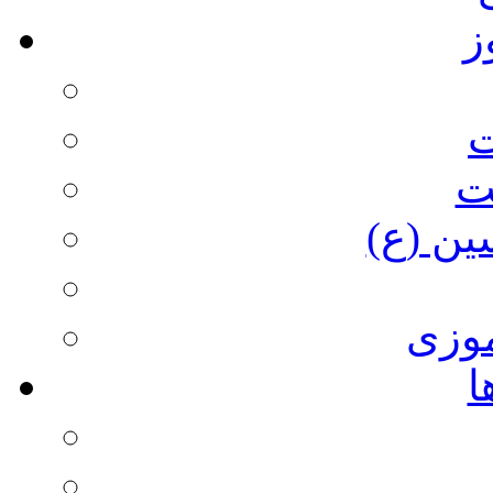
ز
ت
ت
ین (ع)
وزی
ا