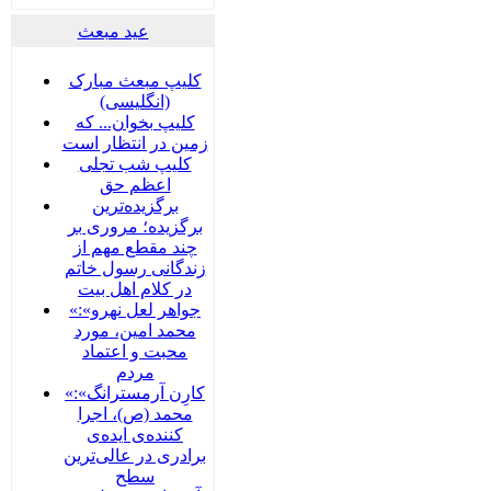
عید مبعث
کلیپ مبعث مبارک
(انگلیسی)
کلیپ بخوان... که
زمین در انتظار است
کلیپ شب تجلی
اعظم حق
برگزیده‌ترین
برگزیده؛ مروری بر
چند مقطع مهم از
زندگانی رسول خاتم
در کلام اهل بیت
«جواهر لعل نهرو»:
محمد امین، مورد
محبت و اعتماد
مردم
«کارِن آرمسترانگ»:
محمد (ص)، اجرا
کننده‌ی ایده‌ی
برادری در عالی‌ترین
سطح