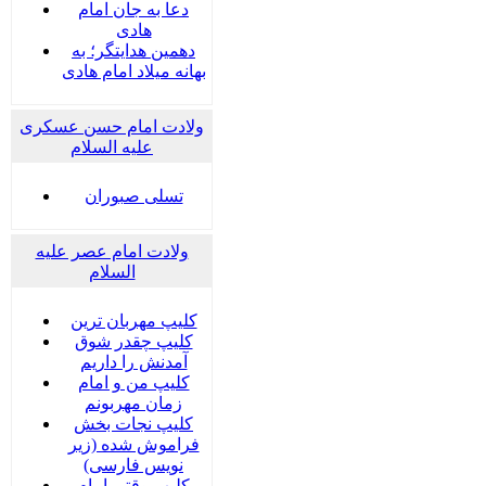
دعا به جان امام
هادی
دهمین هدایتگر؛ به
بهانه میلاد امام هادی
ولادت امام حسن عسکری
علیه السلام
تسلی صبوران
ولادت امام عصر علیه
السلام
کلیپ مهربان ترین
کلیپ چقدر شوق
آمدنش را داریم
کلیپ من و امام
زمان مهربونم
کلیپ نجات بخش
فراموش شده (زیر
نویس فارسی)
کلیپ وقتی امام