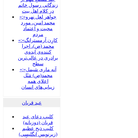
زندگانی رسول خاتم
در کلام اهل بیت
«جواهر لعل نهرو»:
محمد امین، مورد
محبت و اعتماد
مردم
«کارِن آرمسترانگ»:
محمد (ص)، اجرا
کننده‌ی ایده‌ی
برادری در عالی‌ترین
سطح
«آنه ماری شیمل»:
محمد(ص) مَثَل
اعلای همه
زیبایی‌های انسان
عید قربان
کلیپ دعای عید
قربان (دوزبانه)
کلیپ ذبح عظیم
(زیرنویس انگلیسی)