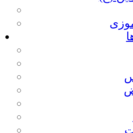
وزی
ا
س
ض
ت