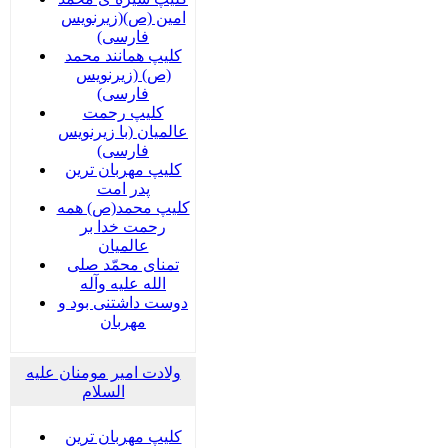
امین (ص)(زیرنویس
فارسی)
کلیپ همانند محمد
(ص) (زیرنویس
فارسی)
کلیپ رحمت
عالمیان (با زیرنویس
فارسی)
کلیپ مهربان ترین
پدر امت
کلیپ محمد(ص) همه
رحمت خدا بر
عالمیان
تمنای محمّد صلی
الله علیه وآله
دوست داشتنی بود و
مهربان
ولادت امیر مومنان علیه
السلام
کلیپ مهربان ترین