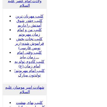
ولادت امام عصر علیه
السلام
کلیپ مهربان ترین
کلیپ چقدر شوق
آمدنش را داریم
کلیپ من و امام
زمان مهربونم
کلیپ نجات بخش
فراموش شده (زیر
نویس فارسی)
کلیپ وقتی امام
زمان بیاید ...
کلیپ کادوی تولد به
امام زمان (ع)
کلیپ امام مهربونم؛
تولدتون مبارک
شهادت امیر مومنان علیه
السلام
کلیپ بهای بهشت