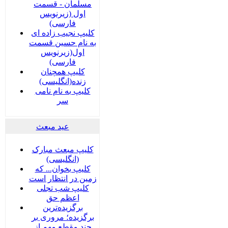
مسلمان - قسمت
اول (زیرنویس
فارسی)
کلیپ نجیب زاده ای
به نام حسین قسمت
اول(زیرنویس
فارسی)
کلیپ همچنان
زنده(انگلیسی)
کلیپ به نام نامی
سر
عید مبعث
کلیپ مبعث مبارک
(انگلیسی)
کلیپ بخوان... که
زمین در انتظار است
کلیپ شب تجلی
اعظم حق
برگزیده‌ترین
برگزیده؛ مروری بر
چند مقطع مهم از