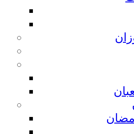
زان
بان
مضان