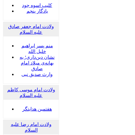
کلیپ اسوه جود
یادگار پنجم
ولادت امام جعفر صادق
علیه السلام
منم پسر ابراهیم
خلیل الله
نشان دین‌داری؛ به
بهانه‌ی میلاد امام
صادق
وارث صدیق نبی
ولادت امام موسی کاظم
علیه السلام
هفتمین هدایتگر
ولادت امام رضا علیه
السلام