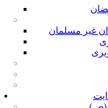
ضان
ان غیر مسلمان
ی
یری
ایت
(ص)