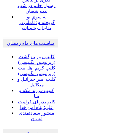
رسول خاتم در شب
نیمه شعبان
به سوی تو
گریخته‌ام؛ تأملی در
مناجات شعبانیه
مناسبت های ماه رمضان
کلیپ روز بازگشت
(زیرنویس انگلیسی)
کلیپ کریم اهل بیت
(زیرنویس انگلیسی)
کلیپ امیر جبرائیل و
میکائیل
کلیپ فرزند مکه و
منا
کلیپ دریای کرامت
علی؛ پناه امن خدا
منشور سعادتمندی
انسان