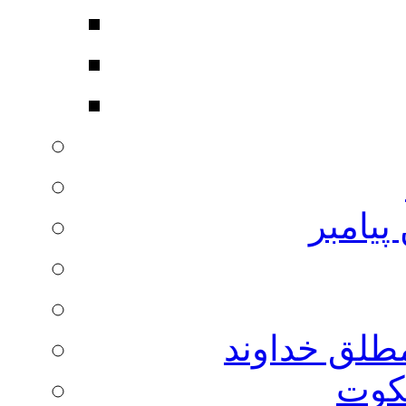
پیامبر
مطلق خداوند
لکوت