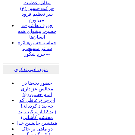
مقابل عظمت
حرکت حسین (ع)
سر تعظیم فرود
می‌آورم.
«جوزف هاشم»:
حسین، پیشوای همه
انسان‌ها
«حماسه حسین» اثر
شاعر مسیحی،
«جرج شکّور»
متون ادبی تذکری
حضور بچه‌‌‌ها در
مجالس عزاداری
امام حسین (ع)
ای چرخ، غافلی که
چه بیداد کرده‌ای!
(بند 12 از ترکیب بند
محتشم کاشانی)
همنشین جانشین خدا
دو ماهی بر خاک
یک نگاه دیگر!