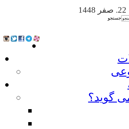
22. صفر 1448
جستجو
ات
عی
ی گوید؟