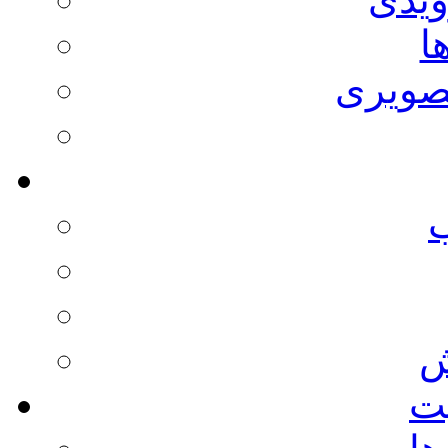
ا
صویری
ش
يت