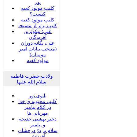
پدر
کلیپ مولود کعبه
کیست؟
کلیپ مولود کعبه
کلیپ برتر از مسیحا
علی؛ نیکوترین
آفریدگان
علی، یگانه دوران
(منتخب بیانات امیر
مومنان)
مولود کعبه
ولادت حضرت فاطمه
سلام الله علیها
بانوی نور
کلیپ محبوبه ی خدا
در کلام پیامبر
مهربانی ها
دختر بهشتی خدیجه
و پیامبر
سلام بر درّ درخشان
آفرینش