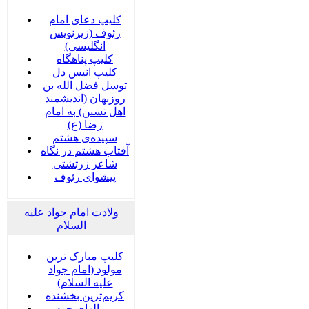
کلیپ دعای امام
رئوف (زیرنویس
انگلیسی)
کلیپ پناهگاه
کلیپ انیس دل
توسل فضل الله بن
روزبهان (اندیشمند
اهل تسنن) به امام
رضا (ع)
سپیده‌ی هشتم
آفتاب هشتم در نگاه
شاعر زرتشتی
پیشوای رئوف
ولادت امام جواد علیه
السلام
کلیپ مبارک ترین
مولود (امام جواد
علیه السلام)
کریم‌ترین بخشنده
بر بالهای جود