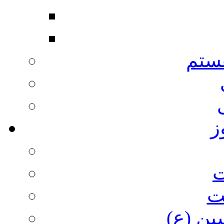
ستم
ز
ت
ت
ین (ع)