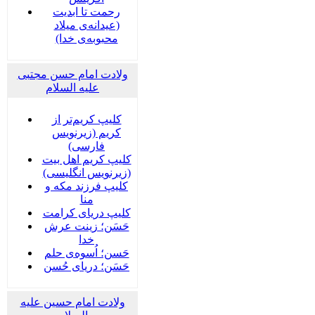
رحمت تا ابدیت
(عیدانه‌ی میلاد
محبوبه‌ی خدا)
ولادت امام حسن مجتبی
علیه السلام
کلیپ کریم‌تر از
کریم (زیرنویس
فارسی)
کلیپ کریم اهل بیت
(زیرنویس انگلیسی)
کلیپ فرزند مکه و
منا
کلیپ دریای کرامت
حَسَن؛ زینت عرش
خدا
حَسن؛ اُسوه‌ی حلم
حَسَن؛ دریای حُسن
ولادت امام حسین علیه