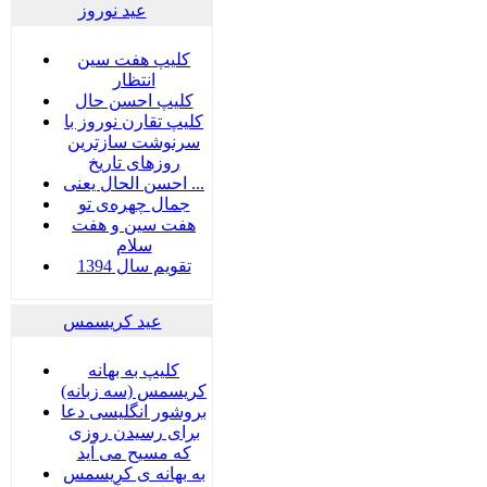
عید نوروز
کلیپ هفت سین
انتظار
کلیپ احسن حال
کلیپ تقارن نوروز با
سرنوشت سازترین
روزهای تاریخ
احسن الحال یعنی ...
جمال چهره‌ی تو
هفت سين و هفت
سلام
تقویم سال 1394
عید کریسمس
کلیپ به بهانه
کریسمس (سه زبانه)
بروشور انگلیسی دعا
برای رسیدن روزی
که مسیح می آید
به بهانه ی کریسمس