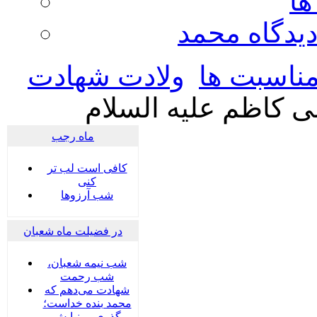
ها
ديدگاه محمد
ناسبت ها
ولادت شهادت
 کاظم علیه السلام
ماه رجب
کافی است لب تر
کنی
شب آرزوها
در فضیلت ماه شعبان
شب نیمه شعبان،
شب رحمت
شهادت می‌دهم که
محمد بنده خداست؛
گذری بر نیایش