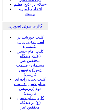
سلام بر «ذبح عظیم»
انتخاب با من و
توست
گالری صوتی تصویری
کلیپ خورشید در
اسارت (زیرنویس
انگلیسی)
کلیپ امام حسین
(ع) در دیدگاه
محققین غیر
مسلمان - قسمت
دوم (زیرنویس
فارسی)
کلیپ نجیب زاده ای
به نام حسین قسمت
دوم (زیرنویس
فارسی)
کلیپ امام حسین
(ع) در دیدگاه
محققین غیر