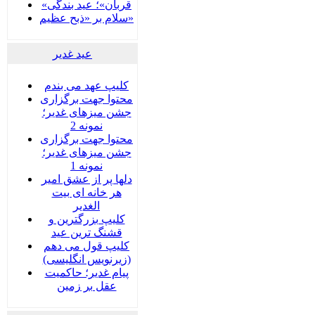
«قربان»؛ عید بندگی
سلام بر «ذبح عظیم»
عید غدير
کلیپ عهد می بندم
محتوا جهت برگزاری
جشن میزهای غدیر؛
نمونه 2
محتوا جهت برگزاری
جشن میزهای غدیر؛
نمونه 1
دلها پر از عشق امیر
هر خانه ای بیت
الغدیر
کلیپ بزرگترین و
قشنگ ترین عید
کلیپ قول می دهم
(زیرنویس انگلیسی)
پیام غدیر؛ حاکمیت
عقل بر زمین