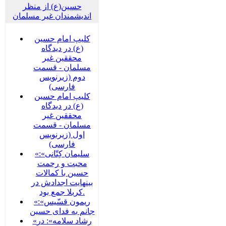
حسین(ع) از منظر
اندیشمندان غیر مسلمان
کلیپ امام حسین
(ع) در دیدگاه
محققین غیر
مسلمان - قسمت
دوم (زیرنویس
فارسی)
کلیپ امام حسین
(ع) در دیدگاه
محققین غیر
مسلمان - قسمت
اول (زیرنویس
فارسی)
«سلیمان کِتّانی»:
محبت و رحمت
حسین با کمالات
بینهایت اجدادش در
کربلا جمع بود.
«ریمون قسّیس»:
جانم به فدای حسین
«رشاد سلامه»: در