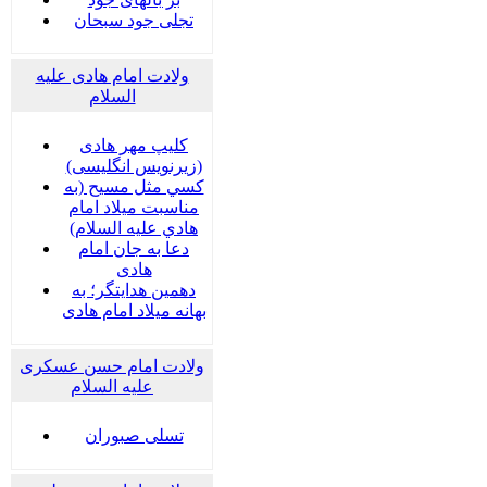
تجلی جود سبحان
ولادت امام هادی علیه
السلام
کلیپ مهر هادی
(زیرنویس انگلیسی)
كسي مثل مسيح (به
مناسبت ميلاد امام
هادي عليه السلام)
دعا به جان امام
هادی
دهمین هدایتگر؛ به
بهانه میلاد امام هادی
ولادت امام حسن عسکری
علیه السلام
تسلی صبوران