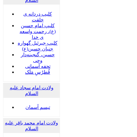
السلام
کلیپ دردانه ی
خلقت
کلیپ امام حسین
(ع)، رحمت واسعه
ی خدا
کلیپ جبرئیل گهواره
جنبان حسین(ع)
حسین، گنجینه‌دار
وحی
تحفه آسمانی
فُطرُسِ مَلَک
ولادت امام سجاد علیه
السلام
تبسم آسمان
ولادت امام محمد باقر علیه
السلام