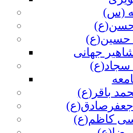
ه (س)
 حسن(ع)
 حسین(ع)
اهیر جهانی
سجاد(ع)
معه
مد باقر(ع)
 جعفرصادق(ع)
سی کاظم(ع)
رضا(ع)