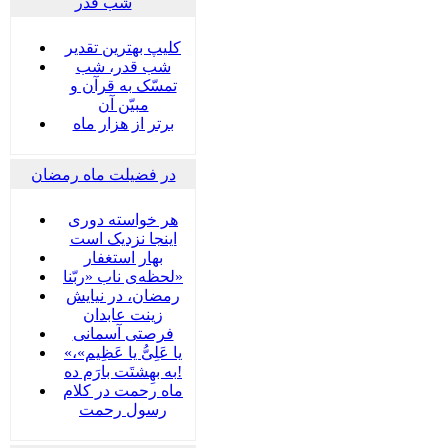
شب قدر
کلیپ بهترین تقدیر
شب قدر، شب
تمسّک به قرآن و
مبیّن آن
برتر از هزار ماه
در فضیلت ماه رمضان
هر خواسته دوری
اینجا نزدیک است
بهار استغفار
لحظه‌ی ناب «ربّنا»
رمضان، در نیایش
زینت عابدان
فرصتی آسمانی
«یا عَلِیُّ یا عَظِیم»،
به بهِشتَت بارَم ده!
ماه رحمت در کلام
رسول رحمت