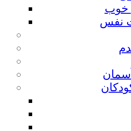
 خوب
 نفس
دم
آسمان
ودکان