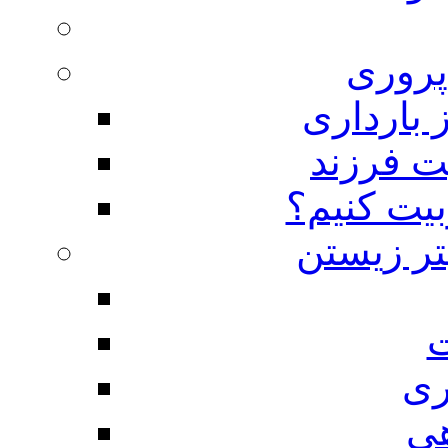
روری
 بارداری
ت فرزند
بیت کنیم؟
تر زیستن
ت
ری
هی