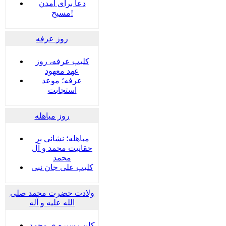
دعا برای آمدن
مسیح!
روز عرفه
کلیپ عرفه، روز
عهد معهود
عرفه؛ موعد
استجابت
روز مباهله
مباهله؛ نشانی بر
حقانیت محمد و آل
محمد
کلیپ علی جان نبی
ولادت حضرت محمد صلی
الله علیه و آله
کلیپ سیره ی محمد