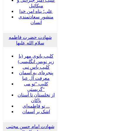
کلیپ امیر جبرائیل و
میکائیل
علی؛ پناه امن خدا
منشور سعادتمندی
انسان
شهادت حضرت فاطمه
سلام الله علیها
کلیپ بانوی مهر (با
زیر نویس انگلیسی)
کلیپ یاس نبی
پنجره‌ای به آسمان
معرفت آل عبا
کلیپ "تو می
گریستی"
از نخلستان تا آستان
پاکان
تو فاطمه‌ای ...
اشک بر آسمان
شهادت امام حسن مجتبی