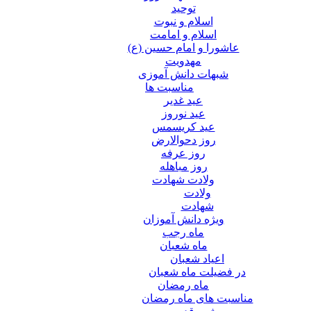
توحید
اسلام و نبوت
اسلام و امامت
عاشورا و امام حسین (ع)
مهدویت
شبهات دانش آموزی
مناسبت ها
عید غدير
عید نوروز
عید کریسمس
روز دحوالارض
روز عرفه
روز مباهله
ولادت شهادت
ولادت
شهادت
ویژه دانش آموزان
ماه رجب
ماه شعبان
اعیاد شعبان
در فضیلت ماه شعبان
ماه رمضان
مناسبت های ماه رمضان