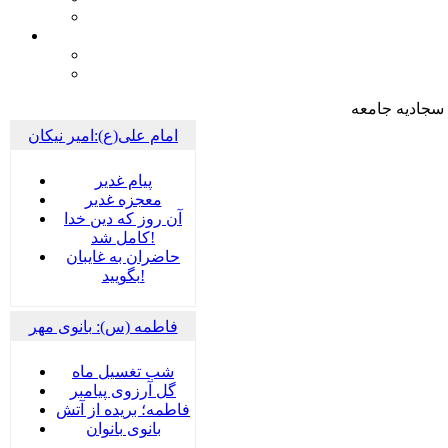
سجادیه جامعه
امام علی(ع):امیر نیکان
پيام غدير
معجزه غدیر
آن روز که دین خدا
کامل شد!
حاضران به غایبان
بگویید!
فاطمه (س): بانوی مهر
شب تغسیل ماه
گل آرزوی پیامبر
فاطمه؛ بریده از آتش
بانوی بانوان