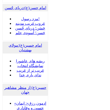
امام حسن(ع):دریای حُسن
مزد رسول!
غروب غریب مدینه
حَسَن؛ دریای حُسن
حَسن؛ اُسوه‌ی حلم
امام حسین(ع):مولای
بهشتیان
ریشه های عاشورا
نمایشگاه انتخاب
غریب تر از غریب
ندای یاری خدا
حسین(ع) از منظر مشاهیر
جهان
«إدمون رزق»: ایمان
حسین و وفاداریِ