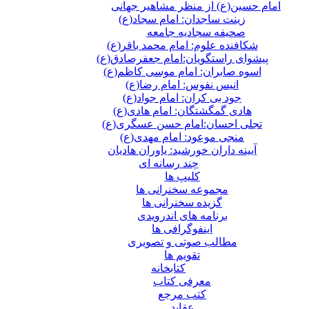
امام حسین(ع) از منظر مشاهیر جهانی
زینت ساجدان: امام سجاد(ع)
صحیفه سجادیه جامعه
شکافنده علوم: امام محمد باقر(ع)
پیشوای راستگویان:امام جعفرصادق(ع)
اسوه صابران: امام موسی کاظم(ع)
انیس نفوس: امام رضا(ع)
جود بی کران: امام جواد(ع)
هادی گمگشتگان: امام هادی(ع)
تجلی احسان:امام حسن عسگری(ع)
منجی موعود: امام مهدی(ع)
آیینه داران خورشید: یاوران هادیان
چند رسانه ای
کلیپ ها
مجموعه سخنرانی ها
گزیده سخنرانی ها
برنامه های اندرویدی
اینفوگرافی ها
مطالب صوتی و تصویری
تقویم ها
كتابخانه
معرفی کتاب
کتب مرجع
عقاید