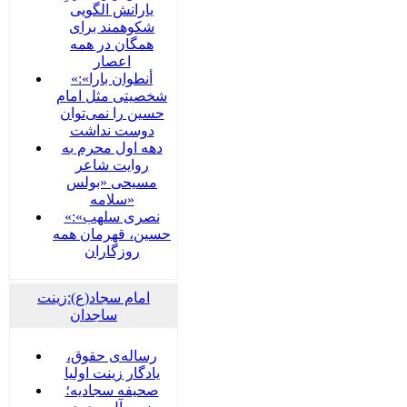
یارانش الگویی
شکوهمند برای
همگان در همه
اعصار
«أنطوان بارا»:
شخصیتی مثل امام
حسین را نمی‌توان
دوست نداشت
دهه اول محرم به
روایت شاعر
مسیحی «بولس
سلامه»
«نصری سلهب»:
حسین، قهرمان همه
روزگاران
امام سجاد(ع):زینت
ساجدان
رساله‌ی حقوق،
یادگار زینت اولیا
صحیفه سجادیه؛