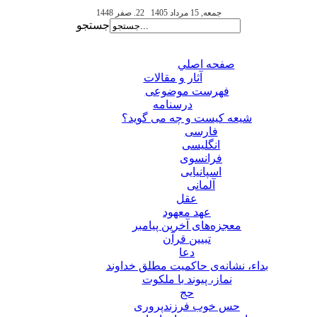
جمعه, 15 مرداد 1405
22. صفر 1448
جستجو
صفحه اصلي
آثار و مقالات
فهرست موضوعی
درسنامه
شیعه کیست و چه می گوید؟
فارسی
انگلیسی
فرانسوی
اسپانیایی
آلمانی
عقل
عهد معهود
معجزه‌های آخرین پیامبر
تبيين قرآن
دعا
بداء، نشانه‌ی حاکمیت مطلق خداوند
نماز، پیوند با ملکوت
حج
حس خوب فرزندپروری