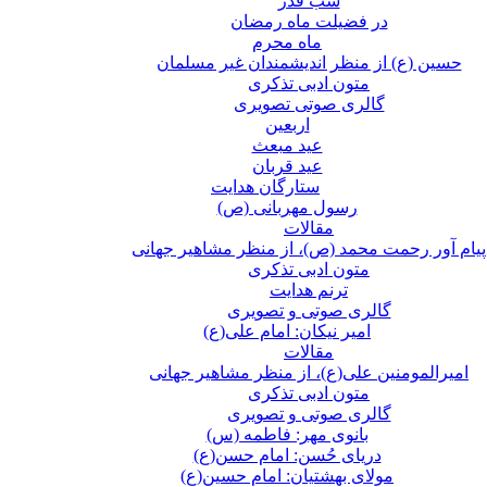
شب قدر
در فضیلت ماه رمضان
ماه محرم
حسین (ع) از منظر اندیشمندان غیر مسلمان
متون ادبی تذکری
گالری صوتی تصویری
اربعین
عید مبعث
عید قربان
ستارگان هدایت
رسول مهربانی (ص)
مقالات
پیام آور رحمت محمد (ص)، از منظر مشاهیر جهانی
متون ادبی تذکری
ترنم هدایت
گالری صوتی و تصویری
امیر نیکان: امام علی(ع)
مقالات
امیرالمومنین علی(ع)، از منظر مشاهیر جهانی
متون ادبی تذکری
گالری صوتی و تصویری
بانوی مهر: فاطمه (س)
دریای حُسن: امام حسن(ع)
مولای بهشتیان: امام حسین(ع)