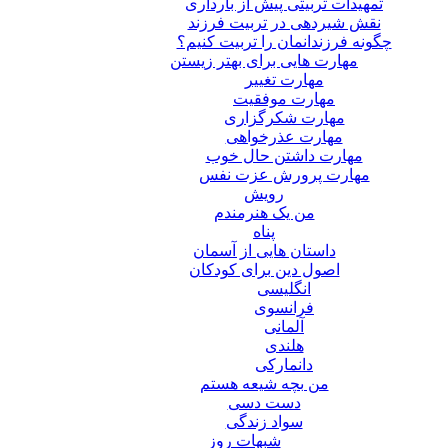
تمهیدات تربیتی پیش از بارداری
نقش شیردهی در تربیت فرزند
چگونه فرزندانمان را تربیت کنیم؟
مهارت هایی برای بهتر زیستن
مهارت تغییر
مهارت موفقیت
مهارت شکرگزاری
مهارت عذرخواهی
مهارت داشتن حال خوب
مهارت پرورش عزت نفس
رویش
من یک هنرمندم
پناه
داستان هایی از آسمان
اصول دین برای کودکان
انگلیسی
فرانسوی
آلمانی
هلندی
دانمارکی
من بچه شیعه هستم
دست دسی
سواد زندگی
شبهات روز